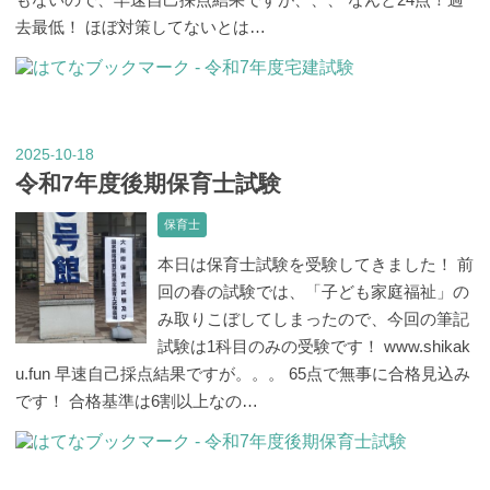
去最低！ ほぼ対策してないとは…
2025
10
18
-
-
令和7年度後期保育士試験
保育士
本日は保育士試験を受験してきました！ 前
回の春の試験では、「子ども家庭福祉」の
み取りこぼしてしまったので、今回の筆記
試験は1科目のみの受験です！ www.shikak
u.fun 早速自己採点結果ですが。。。 65点で無事に合格見込み
です！ 合格基準は6割以上なの…