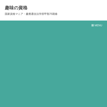
趣味の資格
国家資格マニア・慶應通信法学部甲類75期春
MENU